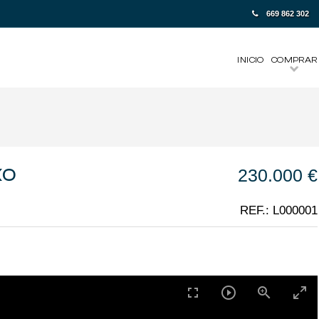
669 862 302
INICIO
COMPRAR
XO
230.000 €
REF.: L000001