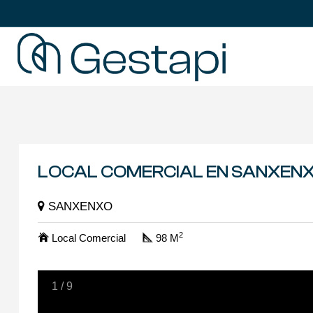
LOCAL COMERCIAL EN SANXEN
SANXENXO
2
Local Comercial
98 M
1
/
9