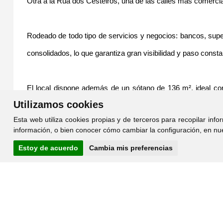
Otra a la Rúa dos Cesteiros, una de las calles más comercia
Rodeado de todo tipo de servicios y negocios: bancos, supe
consolidados, lo que garantiza gran visibilidad y paso consta
El local dispone además de un sótano de 136 m², ideal co
Utilizamos cookies
ventaja de contar con entrada independiente por la Rúa dos C
Esta web utiliza cookies propias y de terceros para recopilar inf
información, o bien conocer cómo cambiar la configuración, en nu
* Doble fachada
Estoy de acuerdo
Cambia mis preferencias
* Zona comercial de alta demanda
* Gran superficie total
* Múltiples posibilidades de negocio