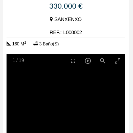
330.000 €
SANXENXO
REF.: L000002
2
160 M
3 Baño(s)
1
/
19