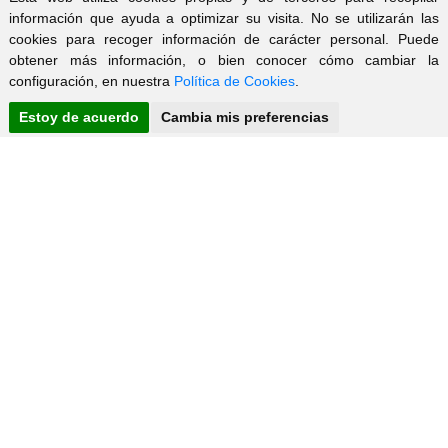
información que ayuda a optimizar su visita. No se utilizarán las
cookies para recoger información de carácter personal. Puede
Múltiples posibilidades de uso
obtener más información, o bien conocer cómo cambiar la
configuración, en nuestra
Política de Cookies
.
Estoy de acuerdo
Cambia mis preferencias
Una excelente oportunidad de inversión o para emprender tu
negocio en una de las zonas más demandadas de las Rías
Baixas.
X
WhatsApp
UBICACIÓN
¡Hola!
09:16
+
Escribe aquí para comentarnos cualquier duda vía
-
Whatsapp
09:16